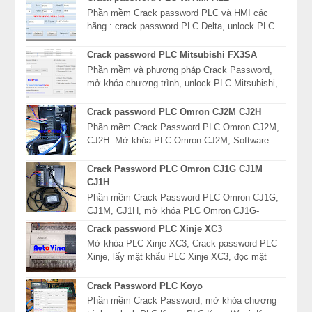
Phần mềm Crack password PLC và HMI các
hãng : crack password PLC Delta, unlock PLC
Mitsubishi, mở khóa màn hình HMI Fuji, giải mã
mật khẩu P...
Crack password PLC Mitsubishi FX3SA
Phần mềm và phương pháp Crack Password,
mở khóa chương trình, unlock PLC Mitsubishi,
xóa mật khẩu PLC Mitsubishi dòng FX, FX3S,
FX3SA, FX3...
Crack password PLC Omron CJ2M CJ2H
Phần mềm Crack Password PLC Omron CJ2M,
CJ2H. Mở khóa PLC Omron CJ2M, Software
Read password PLC Omron CJ2H, giải mã mật
khẩu PLC Omron CJ2 ...
Crack Password PLC Omron CJ1G CJ1M
CJ1H
Phần mềm Crack Password PLC Omron CJ1G,
CJ1M, CJ1H, mở khóa PLC Omron CJ1G-
CPU42P, Software Read password PLC Omron
Crack password PLC Xinje XC3
CJ1G-CPU43P, giải mã mật...
Mở khóa PLC Xinje XC3, Crack password PLC
Xinje, lấy mật khẩu PLC Xinje XC3, đọc mật
khẩu khóa chương trình PLC Xinje. Crack
password PLC Xi...
Crack Password PLC Koyo
Phần mềm Crack Password, mở khóa chương