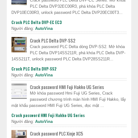
Crack password PLC Delta DVP-EC Series. Mở khóa
PLC Delta DVP32EC00R3, phá khóa PLC Delta
DVP10EC00R3, unlock password PLC Delta DVP20EC00T3...
Crack PLC Delta DVP-EC EC3
Người đăng:
AutoVina
Crack PLC Delta DVP-SS2
Crack password PLC Delta dòng DVP-SS2. Mở khóa
PLC Delta DVP14SS211R, phá khóa PLC Delta DVP-
14SS211T, unlock password PLC Delta DVP28SS211R...
Crack PLC Delta DVP-SS2
Người đăng:
AutoVina
Crack password HMI Fuji Hakko UG Series
Mở khóa password Hmi Fuji UG Series, Crack
password chương trình màn hình HMI Fuji Hakko, lấy
mật khẩu password HMI Fuji UG Series, đọc mật ...
Crack password HMI Fuji Hakko UG Series
Người đăng:
AutoVina
Crack password PLC Xinje XC5