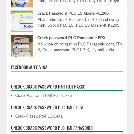
trình, unlock PLC Koyo, PLC Koyo Wuxi, Koyo
Direct Logic 05 06, DL05 DL06, Direct Logic 1
DL130, D...
Crack Password PLC LS Master-K120S
Phần mềm Crack Password, mở khóa chương
trình, unlock PLC LS, PLC LG Master-K K120S.
Công ty TNHH Cơ Điện Auto Vina chuyên cung
dịc...
Crack password PLC Panasonic FPX
Mở khóa chương trình PLC Panasonic dòng FP-
X, Crack password PLC FP-X, lấy mật khẩu
PLC, đọc mật khẩu khóa chương trình PLC
Panasonic ngay l...
FACEBOOK AUTO VINA
UNLOCK CRACK PASSWORD HMI FUJI HAKKO
Crack-Password-HMI-Fuji-Hakko
UNLOCK CRACK PASSWORD PLC HMI DELTA
Crack-Password-PLC-Delta
UNLOCK CRACK PASSWORD PLC HMI PANASONIC