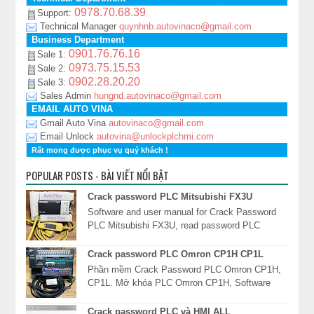
0978.70.68.39
Support:
Technical Manager
quynhnb.autovinaco@gmail.com
Business Department
0901.76.76.16
Sale 1:
0973.75.15.53
Sale 2:
0902.28.20.20
Sale 3:
Sales Admin
hungnd.autovinaco@gmail.com
EMAIL AUTO VINA
Gmail Auto Vina
autovinaco@gmail.com
Email Unlock
autovina@unlockplchmi.com
Rất mong được phục vụ quý khách !
POPULAR POSTS - BÀI VIẾT NỔI BẬT
Crack password PLC Mitsubishi FX3U
Software and user manual for Crack Password
PLC Mitsubishi FX3U, read password PLC
FX3U, unlock PLC Mitsubishi FX3U, xóa mật
khẩu PLC Mits...
Crack password PLC Omron CP1H CP1L
Phần mềm Crack Password PLC Omron CP1H,
CP1L. Mở khóa PLC Omron CP1H, Software
Read password PLC Omron CP1H, giải mã mật
khẩu PLC Omron CP1*...
Crack password PLC và HMI ALL