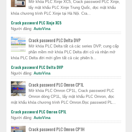
Mở khóa PLC Xinje XC5, Crack password PLC Xinje,
lấy mật khẩu PLC Xinje Trung Quốc, đọc mật khẩu
khóa chương trình PLC Xinje tại Hà Nội. Cra...
Crack password PLC Xinje XC5
Người đăng:
AutoVina
Crack password PLC Delta DVP
Mở khóa PLC Delta tất cả các series DVP, cung cấp
phần mềm mở khóa PLC Delta đời cũ và nhận mở
khóa PLC Delta đời mới gồm tất cả các phiên b...
Crack password PLC Delta DVP
Người đăng:
AutoVina
Crack password PLC Omron CP1L
Mở khóa PLC Omron CP1L, Crack password PLC
Omron dòng CP1L, lấy mật khẩu PLC Omron, đọc
mật khẩu khóa chương trình PLC Omron.Đọc password PL...
Crack password PLC Omron CP1L
Người đăng:
AutoVina
Crack password PLC Omron CP1H