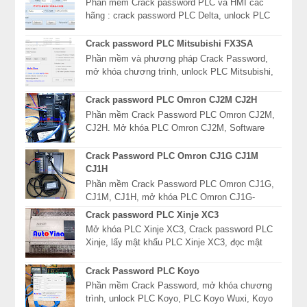
Phần mềm Crack password PLC và HMI các
hãng : crack password PLC Delta, unlock PLC
Mitsubishi, mở khóa màn hình HMI Fuji, giải mã
mật khẩu P...
Crack password PLC Mitsubishi FX3SA
Phần mềm và phương pháp Crack Password,
mở khóa chương trình, unlock PLC Mitsubishi,
xóa mật khẩu PLC Mitsubishi dòng FX, FX3S,
FX3SA, FX3...
Crack password PLC Omron CJ2M CJ2H
Phần mềm Crack Password PLC Omron CJ2M,
CJ2H. Mở khóa PLC Omron CJ2M, Software
Read password PLC Omron CJ2H, giải mã mật
khẩu PLC Omron CJ2 ...
Crack Password PLC Omron CJ1G CJ1M
CJ1H
Phần mềm Crack Password PLC Omron CJ1G,
CJ1M, CJ1H, mở khóa PLC Omron CJ1G-
CPU42P, Software Read password PLC Omron
Crack password PLC Xinje XC3
CJ1G-CPU43P, giải mã mật...
Mở khóa PLC Xinje XC3, Crack password PLC
Xinje, lấy mật khẩu PLC Xinje XC3, đọc mật
khẩu khóa chương trình PLC Xinje. Crack
password PLC Xi...
Crack Password PLC Koyo
Phần mềm Crack Password, mở khóa chương
trình, unlock PLC Koyo, PLC Koyo Wuxi, Koyo