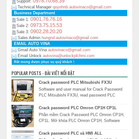
0978.70.68.39
Support:
Technical Manager
quynhnb.autovinaco@gmail.com
Business Department
0901.76.76.16
Sale 1:
0973.75.15.53
Sale 2:
0902.28.20.20
Sale 3:
Sales Admin
hungnd.autovinaco@gmail.com
EMAIL AUTO VINA
Gmail Auto Vina
autovinaco@gmail.com
Email Unlock
autovina@unlockplchmi.com
Rất mong được phục vụ quý khách !
POPULAR POSTS - BÀI VIẾT NỔI BẬT
Crack password PLC Mitsubishi FX3U
Software and user manual for Crack Password
PLC Mitsubishi FX3U, read password PLC
FX3U, unlock PLC Mitsubishi FX3U, xóa mật
khẩu PLC Mits...
Crack password PLC Omron CP1H CP1L
Phần mềm Crack Password PLC Omron CP1H,
CP1L. Mở khóa PLC Omron CP1H, Software
Read password PLC Omron CP1H, giải mã mật
khẩu PLC Omron CP1*...
Crack password PLC và HMI ALL