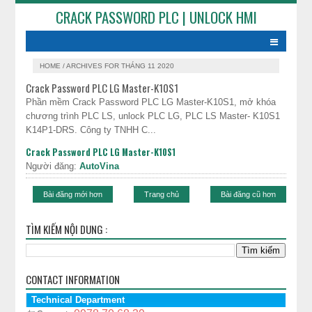
CRACK PASSWORD PLC | UNLOCK HMI
HOME
/
ARCHIVES FOR THÁNG 11 2020
Crack Password PLC LG Master-K10S1
Phần mềm Crack Password PLC LG Master-K10S1, mở khóa
chương trình PLC LS, unlock PLC LG, PLC LS Master- K10S1
K14P1-DRS. Công ty TNHH C...
Crack Password PLC LG Master-K10S1
Người đăng:
AutoVina
Bài đăng mới hơn
Trang chủ
Bài đăng cũ hơn
TÌM KIẾM NỘI DUNG :
CONTACT INFORMATION
Technical Department