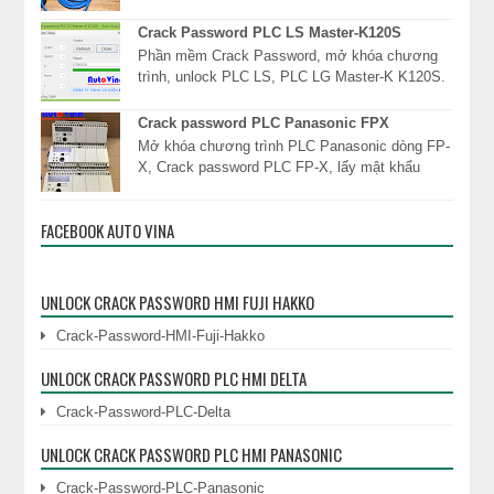
Direct Logic 05 06, DL05 DL06, Direct Logic 1
DL130, D...
Crack Password PLC LS Master-K120S
Phần mềm Crack Password, mở khóa chương
trình, unlock PLC LS, PLC LG Master-K K120S.
Công ty TNHH Cơ Điện Auto Vina chuyên cung
dịc...
Crack password PLC Panasonic FPX
Mở khóa chương trình PLC Panasonic dòng FP-
X, Crack password PLC FP-X, lấy mật khẩu
PLC, đọc mật khẩu khóa chương trình PLC
Panasonic ngay l...
FACEBOOK AUTO VINA
UNLOCK CRACK PASSWORD HMI FUJI HAKKO
Crack-Password-HMI-Fuji-Hakko
UNLOCK CRACK PASSWORD PLC HMI DELTA
Crack-Password-PLC-Delta
UNLOCK CRACK PASSWORD PLC HMI PANASONIC
Crack-Password-PLC-Panasonic