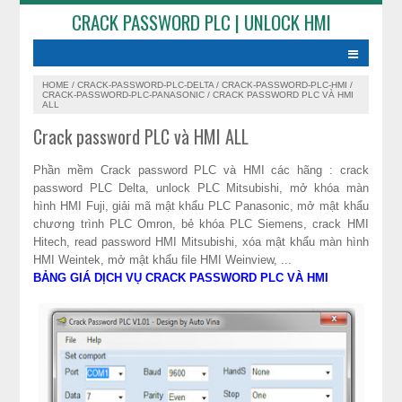
CRACK PASSWORD PLC | UNLOCK HMI
HOME
/
CRACK-PASSWORD-PLC-DELTA
/
CRACK-PASSWORD-PLC-HMI
/
CRACK-PASSWORD-PLC-PANASONIC
/
CRACK PASSWORD PLC VÀ HMI
ALL
Crack password PLC và HMI ALL
Phần mềm Crack password PLC và HMI các hãng : crack
password PLC Delta, unlock PLC Mitsubishi, mở khóa màn
hình HMI Fuji, giải mã mật khẩu PLC Panasonic, mở mật khẩu
chương trình PLC Omron, bẻ khóa PLC Siemens, crack HMI
Hitech, read password HMI Mitsubishi, xóa mật khẩu màn hình
HMI Weintek, mở mật khẩu file HMI Weinview, ...
BẢNG GIÁ DỊCH VỤ CRACK PASSWORD PLC VÀ HMI