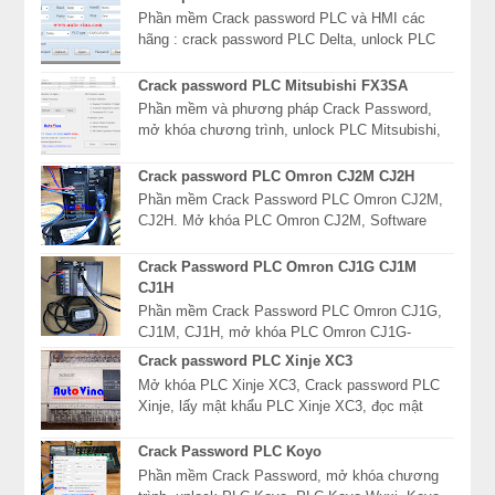
Phần mềm Crack password PLC và HMI các
hãng : crack password PLC Delta, unlock PLC
Mitsubishi, mở khóa màn hình HMI Fuji, giải mã
mật khẩu P...
Crack password PLC Mitsubishi FX3SA
Phần mềm và phương pháp Crack Password,
mở khóa chương trình, unlock PLC Mitsubishi,
xóa mật khẩu PLC Mitsubishi dòng FX, FX3S,
FX3SA, FX3...
Crack password PLC Omron CJ2M CJ2H
Phần mềm Crack Password PLC Omron CJ2M,
CJ2H. Mở khóa PLC Omron CJ2M, Software
Read password PLC Omron CJ2H, giải mã mật
khẩu PLC Omron CJ2 ...
Crack Password PLC Omron CJ1G CJ1M
CJ1H
Phần mềm Crack Password PLC Omron CJ1G,
CJ1M, CJ1H, mở khóa PLC Omron CJ1G-
CPU42P, Software Read password PLC Omron
Crack password PLC Xinje XC3
CJ1G-CPU43P, giải mã mật...
Mở khóa PLC Xinje XC3, Crack password PLC
Xinje, lấy mật khẩu PLC Xinje XC3, đọc mật
khẩu khóa chương trình PLC Xinje. Crack
password PLC Xi...
Crack Password PLC Koyo
Phần mềm Crack Password, mở khóa chương