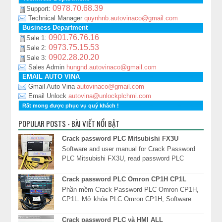
0978.70.68.39
Support:
Technical Manager
quynhnb.autovinaco@gmail.com
Business Department
0901.76.76.16
Sale 1:
0973.75.15.53
Sale 2:
0902.28.20.20
Sale 3:
Sales Admin
hungnd.autovinaco@gmail.com
EMAIL AUTO VINA
Gmail Auto Vina
autovinaco@gmail.com
Email Unlock
autovina@unlockplchmi.com
Rất mong được phục vụ quý khách !
POPULAR POSTS - BÀI VIẾT NỔI BẬT
Crack password PLC Mitsubishi FX3U
Software and user manual for Crack Password
PLC Mitsubishi FX3U, read password PLC
FX3U, unlock PLC Mitsubishi FX3U, xóa mật
khẩu PLC Mits...
Crack password PLC Omron CP1H CP1L
Phần mềm Crack Password PLC Omron CP1H,
CP1L. Mở khóa PLC Omron CP1H, Software
Read password PLC Omron CP1H, giải mã mật
khẩu PLC Omron CP1*...
Crack password PLC và HMI ALL