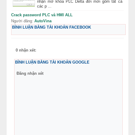
nhận mở khóa PLC Delta đời mới gồm tất cả
các p ...
Crack password PLC và HMI ALL
Người đăng:
AutoVina
BÌNH LUẬN BẰNG TÀI KHOẢN FACEBOOK
0 nhận xét:
BÌNH LUẬN BẰNG TÀI KHOẢN GOOGLE
Đăng nhận xét