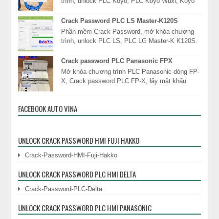
trình, unlock PLC Koyo, PLC Koyo Wuxi, Koyo
Direct Logic 05 06, DL05 DL06, Direct Logic 1
DL130, D...
Crack Password PLC LS Master-K120S
Phần mềm Crack Password, mở khóa chương
trình, unlock PLC LS, PLC LG Master-K K120S.
Công ty TNHH Cơ Điện Auto Vina chuyên cung
dịc...
Crack password PLC Panasonic FPX
Mở khóa chương trình PLC Panasonic dòng FP-
X, Crack password PLC FP-X, lấy mật khẩu
PLC, đọc mật khẩu khóa chương trình PLC
Panasonic ngay l...
FACEBOOK AUTO VINA
UNLOCK CRACK PASSWORD HMI FUJI HAKKO
Crack-Password-HMI-Fuji-Hakko
UNLOCK CRACK PASSWORD PLC HMI DELTA
Crack-Password-PLC-Delta
UNLOCK CRACK PASSWORD PLC HMI PANASONIC