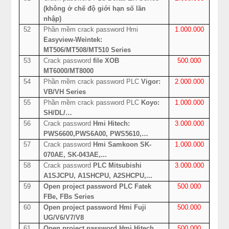
(không ở chế độ giới hạn số lần
nhập)
52
Phần mềm crack password Hmi
1.000.000
Easyview-Weintek:
MT506/MT508/MT510 Series
53
Crack password
file XOB
500.000
MT6000/MT8000
54
Phần mềm crack password PLC
Vigor:
2.000.000
VB/VH Series
55
Phần mềm crack password PLC
Koyo:
1.000.000
SH/DL/…
56
Crack password
Hmi Hitech:
3.000.000
PWS6600,PWS6A00, PWS5610,…
57
Crack password
Hmi Samkoon SK-
1.000.000
070AE, SK-043AE,...
58
Crack password
PLC Mitsubishi
3.000.000
A1SJCPU, A1SHCPU, A2SHCPU,...
59
Open project password PLC Fatek
500.000
FBe, FBs Series
60
Open project password Hmi Fuji
500.000
UG/V6/V7/V8
61
Open project password Hmi Hitech
500.000