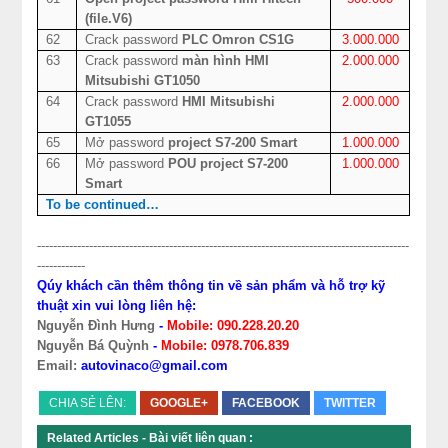
(file.V6)
62
Crack password
PLC Omron CS1G
3.000.000
63
Crack password
màn hình HMI
2.000.000
Mitsubishi GT1050
64
Crack password
HMI Mitsubishi
2.000.000
GT1055
65
Mở password
project S7-200 Smart
1.000.000
66
Mở password
POU project S7-200
1.000.000
Smart
To be continued…
---------------------------------------------------------------------------------------------
------------
Qúy khách cần thêm thông tin về sản phẩm và hỗ trợ kỹ
thuật xin vui lòng liên hệ:
Nguyễn Đình Hưng
-
Mobile: 090.228.20.20
Nguyễn Bá Quỳnh
-
Mobile: 0978.706.839
Email:
autovinaco@gmail.com
CHIA SẺ LÊN:
GOOGLE+
FACEBOOK
TWITTER
Related Articles - Bài viết liên quan :