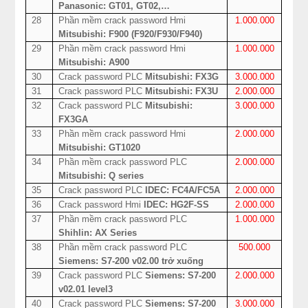
Panasonic: GT01, GT02,…
28
Phần mềm crack password Hmi
1.000.000
Mitsubishi: F900 (F920/F930/F940)
29
Phần mềm crack password Hmi
1.000.000
Mitsubishi: A900
30
Crack password PLC
Mitsubishi: FX3G
3.000.000
31
Crack password PLC
Mitsubishi: FX3U
2.000.000
32
Crack password PLC
Mitsubishi:
3.000.000
FX3GA
33
Phần mềm crack password Hmi
2.000.000
Mitsubishi: GT1020
34
Phần mềm crack password PLC
2.000.000
Mitsubishi: Q series
35
Crack password PLC
IDEC: FC4A/FC5A
2.000.000
36
Crack password Hmi
IDEC: HG2F-SS
2.000.000
37
Phần mềm crack password PLC
1.000.000
Shihlin: AX Series
38
Phần mềm crack password PLC
500.000
Siemens: S7-200 v02.00 trở xuống
39
Crack password PLC
Siemens: S7-200
2.000.000
v02.01 level3
40
Crack password PLC
Siemens: S7-200
3.000.000