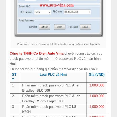
Phần mềm crack Password PLC Delta do Công ty Auto Vina lập trình
Công ty TNHH Cơ Điện Auto Vina
chuyên cung cấp dịch vụ
crack password, phần mềm mở password PLC và màn hình
Hmi.
Chúng tôi xin gửi bảng giá phần mềm và dịch vụ như sau:
ST
Loại PLC và Hmi
Gía (VNĐ)
T
1
Phần mềm crack password PLC
Allen
1.000.000
Bradley: SLC-500
2
Phần mềm crack password PLC
Allen
1.000.000
Bradley: Micro Logix 1000
3
Phần mềm crack password PLC
LS:
1.000.000
K60H