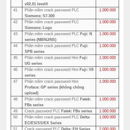
v02.01 level4
41
Phần mềm crack password PLC
1.000.000
Siemens: S7-300
42
Phần mềm crack password PLC
1.000.000
Siemens: Logo
43
Phần mềm crack password PLC
Fuji: N
1.000.000
series (NB/NJ/NS)
44
Phần mềm crack password PLC
Fuji:
1.000.000
SPB series
45
Phần mềm crack password Hmi
Fuji:
1.000.000
UG series
46
Phần mềm crack password Hmi
Fuji: V8
1.000.000
series
47
Phần mềm crack password Hmi
1.000.000
Proface: GP series (không chống
upload)
48
Phần mềm crack password PLC
Fatek:
1.000.000
FBe series
49
Crack password PLC
Fatek: FBs series
1.000.000
50
Phần mềm crack password PLC
Delta:
1.000.000
EC/ES/SS/EX Series
51
Crack password PLC
Delta: EH Series
2.000.000