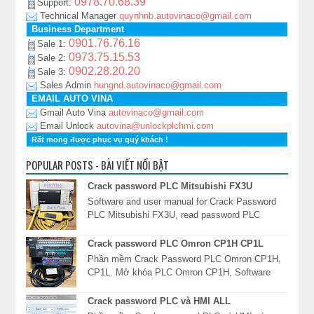
0978.70.68.39
Support:
Technical Manager
quynhnb.autovinaco@gmail.com
Business Department
0901.76.76.16
Sale 1:
0973.75.15.53
Sale 2:
0902.28.20.20
Sale 3:
Sales Admin
hungnd.autovinaco@gmail.com
EMAIL AUTO VINA
Gmail Auto Vina
autovinaco@gmail.com
Email Unlock
autovina@unlockplchmi.com
Rất mong được phục vụ quý khách !
POPULAR POSTS - BÀI VIẾT NỔI BẬT
Crack password PLC Mitsubishi FX3U
Software and user manual for Crack Password
PLC Mitsubishi FX3U, read password PLC
FX3U, unlock PLC Mitsubishi FX3U, xóa mật
khẩu PLC Mits...
Crack password PLC Omron CP1H CP1L
Phần mềm Crack Password PLC Omron CP1H,
CP1L. Mở khóa PLC Omron CP1H, Software
Read password PLC Omron CP1H, giải mã mật
khẩu PLC Omron CP1*...
Crack password PLC và HMI ALL