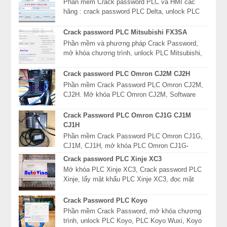
Phần mềm Crack password PLC và HMI các
hãng : crack password PLC Delta, unlock PLC
Mitsubishi, mở khóa màn hình HMI Fuji, giải mã
mật khẩu P...
Crack password PLC Mitsubishi FX3SA
Phần mềm và phương pháp Crack Password,
mở khóa chương trình, unlock PLC Mitsubishi,
xóa mật khẩu PLC Mitsubishi dòng FX, FX3S,
FX3SA, FX3...
Crack password PLC Omron CJ2M CJ2H
Phần mềm Crack Password PLC Omron CJ2M,
CJ2H. Mở khóa PLC Omron CJ2M, Software
Read password PLC Omron CJ2H, giải mã mật
khẩu PLC Omron CJ2 ...
Crack Password PLC Omron CJ1G CJ1M
CJ1H
Phần mềm Crack Password PLC Omron CJ1G,
CJ1M, CJ1H, mở khóa PLC Omron CJ1G-
CPU42P, Software Read password PLC Omron
Crack password PLC Xinje XC3
CJ1G-CPU43P, giải mã mật...
Mở khóa PLC Xinje XC3, Crack password PLC
Xinje, lấy mật khẩu PLC Xinje XC3, đọc mật
khẩu khóa chương trình PLC Xinje. Crack
password PLC Xi...
Crack Password PLC Koyo
Phần mềm Crack Password, mở khóa chương
trình, unlock PLC Koyo, PLC Koyo Wuxi, Koyo