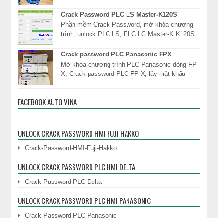
Direct Logic 05 06, DL05 DL06, Direct Logic 1
DL130, D...
Crack Password PLC LS Master-K120S
Phần mềm Crack Password, mở khóa chương
trình, unlock PLC LS, PLC LG Master-K K120S.
Công ty TNHH Cơ Điện Auto Vina chuyên cung
dịc...
Crack password PLC Panasonic FPX
Mở khóa chương trình PLC Panasonic dòng FP-
X, Crack password PLC FP-X, lấy mật khẩu
PLC, đọc mật khẩu khóa chương trình PLC
Panasonic ngay l...
FACEBOOK AUTO VINA
UNLOCK CRACK PASSWORD HMI FUJI HAKKO
Crack-Password-HMI-Fuji-Hakko
UNLOCK CRACK PASSWORD PLC HMI DELTA
Crack-Password-PLC-Delta
UNLOCK CRACK PASSWORD PLC HMI PANASONIC
Crack-Password-PLC-Panasonic