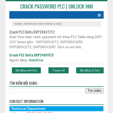
CRACK PASSWORD PLC | UNLOCK HMI
HOME
/
ARCHIVES FOR THÁNG 9 2020
Crack PLC Delta DVP24SV11T2
Auto Vina nhận crack password mở khóa PLC Delta dòng DVP-
SV2 Series gồm : DVP24SV11T2, DVP24SV11R2,
DVP28SV11T2, DVP28SV11R2. Dịch vụ mở khó...
Crack PLC Delta DVP24SV11T2
Người đăng:
AutoVina
Bài đăng mới hơn
Trang chủ
Bài đăng cũ hơn
TÌM KIẾM NỘI DUNG :
CONTACT INFORMATION
Technical Department