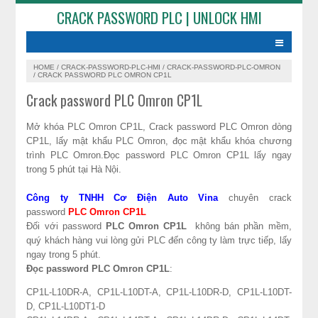
CRACK PASSWORD PLC | UNLOCK HMI
HOME
/
CRACK-PASSWORD-PLC-HMI
/
CRACK-PASSWORD-PLC-OMRON
/
CRACK PASSWORD PLC OMRON CP1L
Crack password PLC Omron CP1L
Mở khóa PLC Omron CP1L, Crack password PLC Omron dòng
CP1L, lấy mật khẩu PLC Omron, đọc mật khẩu khóa chương
trình PLC Omron.Đọc password PLC Omron CP1L lấy ngay
trong 5 phút tại Hà Nội.
Công ty TNHH Cơ Điện Auto Vina
chuyên crack
password
PLC Omron CP1L
Đối với password
PLC Omron CP1L
không bán phần mềm,
quý khách hàng vui lòng gửi PLC đến công ty làm trực tiếp, lấy
ngay trong 5 phút.
Đọc password PLC Omron CP1L
:
CP1L-L10DR-A, CP1L-L10DT-A, CP1L-L10DR-D, CP1L-L10DT-
D, CP1L-L10DT1-D