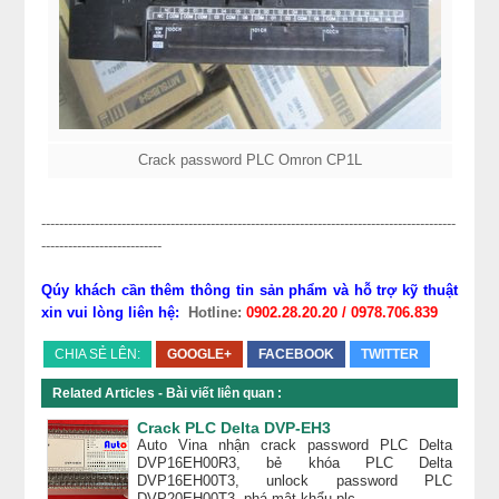
Crack password PLC Omron CP1L
---------------------------------------------------------------------------------------------
---------------------------
Qúy khách cần thêm thông tin sản phẩm và hỗ trợ kỹ thuật
xin vui lòng liên hệ:
Hotline:
0902.28.20.20 / 0978.706.839
CHIA SẺ LÊN:
GOOGLE+
FACEBOOK
TWITTER
Related Articles - Bài viết liên quan :
Crack PLC Delta DVP-EH3
Auto Vina nhận crack password PLC Delta
DVP16EH00R3, bẻ khóa PLC Delta
DVP16EH00T3, unlock password PLC
DVP20EH00T3, phá mật khẩu plc ...