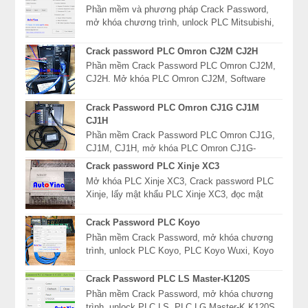
Phần mềm và phương pháp Crack Password,
mở khóa chương trình, unlock PLC Mitsubishi,
xóa mật khẩu PLC Mitsubishi dòng FX, FX3S,
FX3SA, FX3...
Crack password PLC Omron CJ2M CJ2H
Phần mềm Crack Password PLC Omron CJ2M,
CJ2H. Mở khóa PLC Omron CJ2M, Software
Read password PLC Omron CJ2H, giải mã mật
khẩu PLC Omron CJ2 ...
Crack Password PLC Omron CJ1G CJ1M
CJ1H
Phần mềm Crack Password PLC Omron CJ1G,
CJ1M, CJ1H, mở khóa PLC Omron CJ1G-
CPU42P, Software Read password PLC Omron
Crack password PLC Xinje XC3
CJ1G-CPU43P, giải mã mật...
Mở khóa PLC Xinje XC3, Crack password PLC
Xinje, lấy mật khẩu PLC Xinje XC3, đọc mật
khẩu khóa chương trình PLC Xinje. Crack
password PLC Xi...
Crack Password PLC Koyo
Phần mềm Crack Password, mở khóa chương
trình, unlock PLC Koyo, PLC Koyo Wuxi, Koyo
Direct Logic 05 06, DL05 DL06, Direct Logic 1
DL130, D...
Crack Password PLC LS Master-K120S
Phần mềm Crack Password, mở khóa chương
trình, unlock PLC LS, PLC LG Master-K K120S.