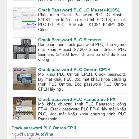
Crack Password PLC LG Master-K10S1
Phần mềm Crack Password PLC LG Master-
K10S1, mở khóa chương trình PLC LS, unlock
PLC LG, PLC LS Master- K10S1 K14P1-DRS.
Công ...
Crack Password PLC Siemens
Bán phần mền crack password PLC, dịch vụ mở
mật khẩu Project S7-200 Smart, Unlock PLC
Siemens S7-200 level 3, xóa bỏ chế độ khóa
chống ...
Crack password PLC Omron CP1H
Mở khóa PLC Omron CP1H, Crack password,
lấy mật khẩu PLC, đọc mật khẩu khóa chương
trình PLC Omron. Đọc password PLC Omron
CP1H lấy ng ...
Crack password PLC Panasonic FPX
Mở khóa chương trình PLC Panasonic dòng
FP-X, Crack password PLC FP-X, lấy mật khẩu
PLC, đọc mật khẩu khóa chương trình PLC
Panasonic ...
Crack password PLC Omron CP1L
Người đăng:
AutoVina