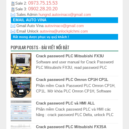
0973.75.15.53
Sale 2:
0902.28.20.20
Sale 3:
Sales Admin
hungnd.autovinaco@gmail.com
EMAIL AUTO VINA
Gmail Auto Vina
autovinaco@gmail.com
Email Unlock
autovina@unlockplchmi.com
Rất mong được phục vụ quý khách !
POPULAR POSTS - BÀI VIẾT NỔI BẬT
Crack password PLC Mitsubishi FX3U
Software and user manual for Crack Password
PLC Mitsubishi FX3U, read password PLC
FX3U, unlock PLC Mitsubishi FX3U, xóa mật
khẩu PLC Mits...
Crack password PLC Omron CP1H CP1L
Phần mềm Crack Password PLC Omron CP1H,
CP1L. Mở khóa PLC Omron CP1H, Software
Read password PLC Omron CP1H, giải mã mật
khẩu PLC Omron CP1*...
Crack password PLC và HMI ALL
Phần mềm Crack password PLC và HMI các
hãng : crack password PLC Delta, unlock PLC
Mitsubishi, mở khóa màn hình HMI Fuji, giải mã
mật khẩu P...
Crack password PLC Mitsubishi FX3SA