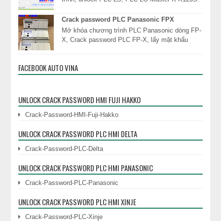
Công ty TNHH Cơ Điện Auto Vina chuyên cung
dịc...
Crack password PLC Panasonic FPX
Mở khóa chương trình PLC Panasonic dòng FP-
X, Crack password PLC FP-X, lấy mật khẩu
PLC, đọc mật khẩu khóa chương trình PLC
Panasonic ngay l...
FACEBOOK AUTO VINA
UNLOCK CRACK PASSWORD HMI FUJI HAKKO
Crack-Password-HMI-Fuji-Hakko
UNLOCK CRACK PASSWORD PLC HMI DELTA
Crack-Password-PLC-Delta
UNLOCK CRACK PASSWORD PLC HMI PANASONIC
Crack-Password-PLC-Panasonic
UNLOCK CRACK PASSWORD PLC HMI XINJE
Crack-Password-PLC-Xinje