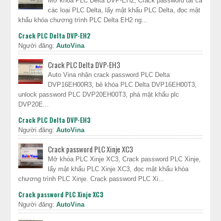
Mở khóa PLC Delta DVP-EH2, Crack password tất cả
các loại PLC Delta, lấy mật khẩu PLC Delta, đọc mật
khẩu khóa chương trình PLC Delta EH2 ng...
Crack PLC Delta DVP-EH2
Người đăng:
AutoVina
Crack PLC Delta DVP-EH3
Auto Vina nhận crack password PLC Delta
DVP16EH00R3, bẻ khóa PLC Delta DVP16EH00T3,
unlock password PLC DVP20EH00T3, phá mật khẩu plc
DVP20E...
Crack PLC Delta DVP-EH3
Người đăng:
AutoVina
Crack password PLC Xinje XC3
Mở khóa PLC Xinje XC3, Crack password PLC Xinje,
lấy mật khẩu PLC Xinje XC3, đọc mật khẩu khóa
chương trình PLC Xinje. Crack password PLC Xi...
Crack password PLC Xinje XC3
Người đăng:
AutoVina