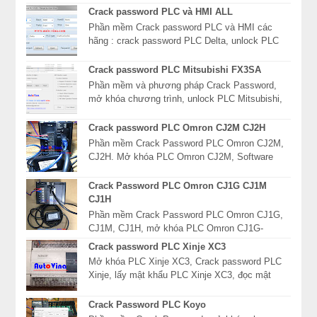
khẩu PLC Omron CP1*...
Crack password PLC và HMI ALL
Phần mềm Crack password PLC và HMI các
hãng : crack password PLC Delta, unlock PLC
Mitsubishi, mở khóa màn hình HMI Fuji, giải mã
mật khẩu P...
Crack password PLC Mitsubishi FX3SA
Phần mềm và phương pháp Crack Password,
mở khóa chương trình, unlock PLC Mitsubishi,
xóa mật khẩu PLC Mitsubishi dòng FX, FX3S,
FX3SA, FX3...
Crack password PLC Omron CJ2M CJ2H
Phần mềm Crack Password PLC Omron CJ2M,
CJ2H. Mở khóa PLC Omron CJ2M, Software
Read password PLC Omron CJ2H, giải mã mật
khẩu PLC Omron CJ2 ...
Crack Password PLC Omron CJ1G CJ1M
CJ1H
Phần mềm Crack Password PLC Omron CJ1G,
CJ1M, CJ1H, mở khóa PLC Omron CJ1G-
CPU42P, Software Read password PLC Omron
Crack password PLC Xinje XC3
CJ1G-CPU43P, giải mã mật...
Mở khóa PLC Xinje XC3, Crack password PLC
Xinje, lấy mật khẩu PLC Xinje XC3, đọc mật
khẩu khóa chương trình PLC Xinje. Crack
password PLC Xi...
Crack Password PLC Koyo