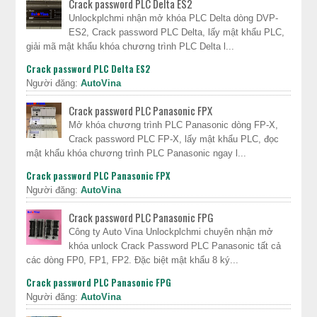
Crack password PLC Delta ES2
Unlockplchmi nhận mở khóa PLC Delta dòng DVP-
ES2, Crack password PLC Delta, lấy mật khẩu PLC,
giải mã mật khẩu khóa chương trình PLC Delta l...
Crack password PLC Delta ES2
Người đăng:
AutoVina
Crack password PLC Panasonic FPX
Mở khóa chương trình PLC Panasonic dòng FP-X,
Crack password PLC FP-X, lấy mật khẩu PLC, đọc
mật khẩu khóa chương trình PLC Panasonic ngay l...
Crack password PLC Panasonic FPX
Người đăng:
AutoVina
Crack password PLC Panasonic FPG
Công ty Auto Vina Unlockplchmi chuyên nhận mở
khóa unlock Crack Password PLC Panasonic tất cả
các dòng FP0, FP1, FP2. Đặc biệt mật khẩu 8 ký...
Crack password PLC Panasonic FPG
Người đăng:
AutoVina