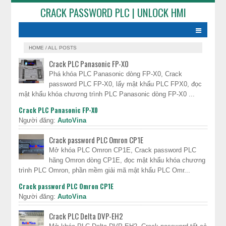
CRACK PASSWORD PLC | UNLOCK HMI
HOME
/
ALL POSTS
Crack PLC Panasonic FP-X0
Phá khóa PLC Panasonic dòng FP-X0, Crack
password PLC FP-X0, lấy mật khẩu PLC FPX0, đọc
mật khẩu khóa chương trình PLC Panasonic dòng FP-X0 ...
Crack PLC Panasonic FP-X0
Người đăng:
AutoVina
Crack password PLC Omron CP1E
Mở khóa PLC Omron CP1E, Crack password PLC
hãng Omron dòng CP1E, đọc mật khẩu khóa chương
trình PLC Omron, phần mềm giải mã mật khẩu PLC Omr...
Crack password PLC Omron CP1E
Người đăng:
AutoVina
Crack PLC Delta DVP-EH2