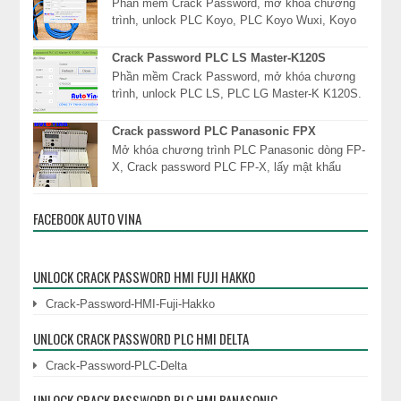
Phần mềm Crack Password, mở khóa chương
trình, unlock PLC Koyo, PLC Koyo Wuxi, Koyo
Direct Logic 05 06, DL05 DL06, Direct Logic 1
DL130, D...
Crack Password PLC LS Master-K120S
Phần mềm Crack Password, mở khóa chương
trình, unlock PLC LS, PLC LG Master-K K120S.
Công ty TNHH Cơ Điện Auto Vina chuyên cung
dịc...
Crack password PLC Panasonic FPX
Mở khóa chương trình PLC Panasonic dòng FP-
X, Crack password PLC FP-X, lấy mật khẩu
PLC, đọc mật khẩu khóa chương trình PLC
Panasonic ngay l...
FACEBOOK AUTO VINA
UNLOCK CRACK PASSWORD HMI FUJI HAKKO
Crack-Password-HMI-Fuji-Hakko
UNLOCK CRACK PASSWORD PLC HMI DELTA
Crack-Password-PLC-Delta
UNLOCK CRACK PASSWORD PLC HMI PANASONIC