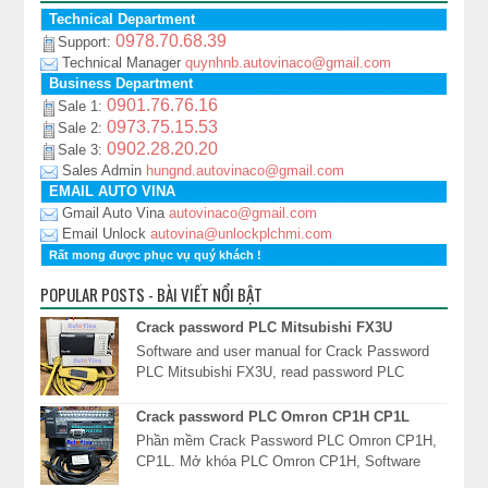
Technical Department
0978.70.68.39
Support:
Technical Manager
quynhnb.autovinaco@gmail.com
Business Department
0901.76.76.16
Sale 1:
0973.75.15.53
Sale 2:
0902.28.20.20
Sale 3:
Sales Admin
hungnd.autovinaco@gmail.com
EMAIL AUTO VINA
Gmail Auto Vina
autovinaco@gmail.com
Email Unlock
autovina@unlockplchmi.com
Rất mong được phục vụ quý khách !
POPULAR POSTS - BÀI VIẾT NỔI BẬT
Crack password PLC Mitsubishi FX3U
Software and user manual for Crack Password
PLC Mitsubishi FX3U, read password PLC
FX3U, unlock PLC Mitsubishi FX3U, xóa mật
khẩu PLC Mits...
Crack password PLC Omron CP1H CP1L
Phần mềm Crack Password PLC Omron CP1H,
CP1L. Mở khóa PLC Omron CP1H, Software
Read password PLC Omron CP1H, giải mã mật