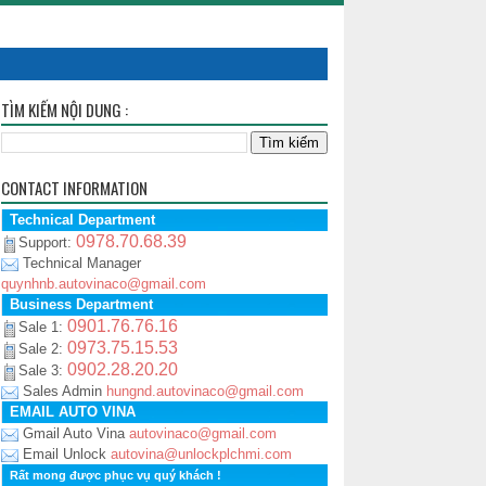
TÌM KIẾM NỘI DUNG :
CONTACT INFORMATION
Technical Department
0978.70.68.39
Support:
Technical Manager
quynhnb.autovinaco@gmail.com
Business Department
0901.76.76.16
Sale 1:
0973.75.15.53
Sale 2:
0902.28.20.20
Sale 3:
Sales Admin
hungnd.autovinaco@gmail.com
EMAIL AUTO VINA
Gmail Auto Vina
autovinaco@gmail.com
Email Unlock
autovina@unlockplchmi.com
Rất mong được phục vụ quý khách !