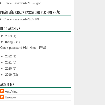
Crack-Password-PLC-Vigor
PHẦN MỀM CRACK PASSWORD PLC HMI KHÁC
Crack-Password-PLC-HMI
BLOG ARCHIVE
▼
2023
(1)
▼
tháng 2
(1)
Crack password HMI Hitech PWS
►
2022
(1)
►
2021
(6)
►
2020
(5)
►
2019
(23)
ABOUT ME
AutoVina
Unknown