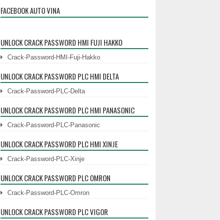
FACEBOOK AUTO VINA
chương trình PLC Panasonic ngay l...
UNLOCK CRACK PASSWORD HMI FUJI HAKKO
Crack-Password-HMI-Fuji-Hakko
UNLOCK CRACK PASSWORD PLC HMI DELTA
Crack-Password-PLC-Delta
UNLOCK CRACK PASSWORD PLC HMI PANASONIC
Crack-Password-PLC-Panasonic
UNLOCK CRACK PASSWORD PLC HMI XINJE
Crack-Password-PLC-Xinje
UNLOCK CRACK PASSWORD PLC OMRON
Crack-Password-PLC-Omron
UNLOCK CRACK PASSWORD PLC VIGOR