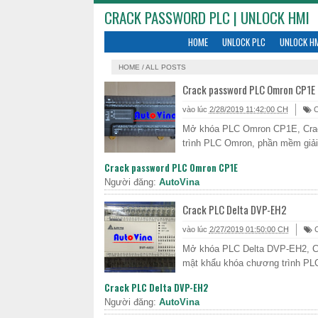
CRACK PASSWORD PLC | UNLOCK HMI
HOME
UNLOCK PLC
UNLOCK H
HOME
/
ALL POSTS
Crack password PLC Omron CP1E
vào lúc
2/28/2019 11:42:00 CH
C
Mở khóa PLC Omron CP1E, Crac
trình PLC Omron, phần mềm giả
Crack password PLC Omron CP1E
Người đăng:
AutoVina
Crack PLC Delta DVP-EH2
vào lúc
2/27/2019 01:50:00 CH
C
Mở khóa PLC Delta DVP-EH2, Cra
mật khẩu khóa chương trình PLC
Crack PLC Delta DVP-EH2
Người đăng:
AutoVina