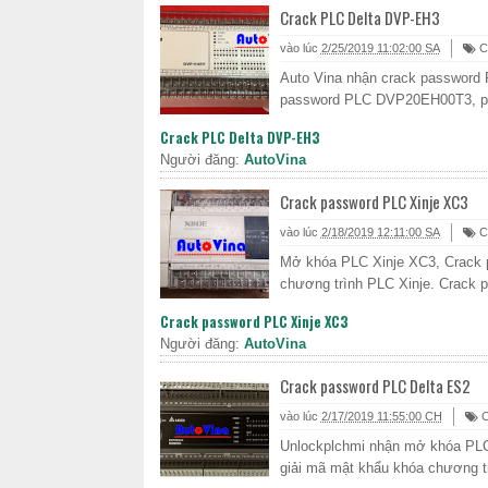
Crack PLC Delta DVP-EH3
vào lúc
2/25/2019 11:02:00 SA
C
Auto Vina nhận crack passwor
password PLC DVP20EH00T3, ph
Crack PLC Delta DVP-EH3
Người đăng:
AutoVina
Crack password PLC Xinje XC3
vào lúc
2/18/2019 12:11:00 SA
C
Mở khóa PLC Xinje XC3, Crack p
chương trình PLC Xinje. Crack p
Crack password PLC Xinje XC3
Người đăng:
AutoVina
Crack password PLC Delta ES2
vào lúc
2/17/2019 11:55:00 CH
C
Unlockplchmi nhận mở khóa PLC
giải mã mật khẩu khóa chương tr