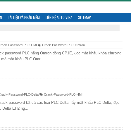
MI
TÀI LIỆU VÀ PHẦN MỀM
LIÊN HỆ AUTO VINA
SITEMAP
rack-Password-PLC-HMI
Crack-Password-PLC-Omron
k password PLC hãng Omron dòng CP1E, đọc mật khẩu khóa chương
i mã mật khẩu PLC Omr...
rack-Password-PLC-Delta
Crack-Password-PLC-HMI
ck password tất cả các loại PLC Delta, lấy mật khẩu PLC Delta, đọc
 Delta EH2 ng...