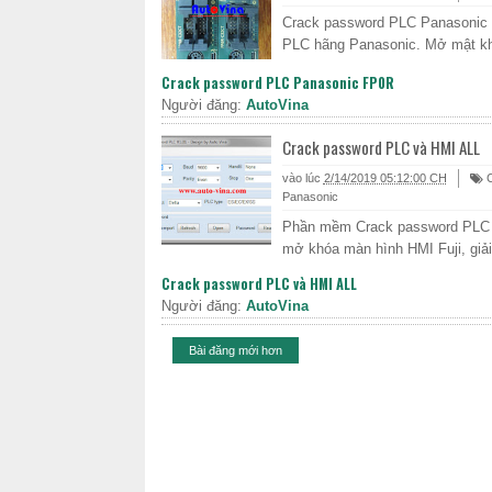
Crack password PLC Panasonic 
PLC hãng Panasonic. Mở mật kh
Crack password PLC Panasonic FP0R
Người đăng:
AutoVina
Crack password PLC và HMI ALL
vào lúc
2/14/2019 05:12:00 CH
C
Panasonic
Phần mềm Crack password PLC và
mở khóa màn hình HMI Fuji, giải
Crack password PLC và HMI ALL
Người đăng:
AutoVina
Bài đăng mới hơn