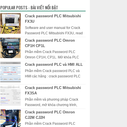
POPULAR POSTS - BÀI VIẾT NỔI BẬT
Crack password PLC Mitsubishi
FX3U
Software and user manual for Crack
Password PLC Mitsubishi FX3U, read
password PLC FX3U, unlock PLC
Crack password PLC Omron
Mitsubishi FX3U, xóa mật khẩu PLC
CP1H CP1L
Mits...
Phần mềm Crack Password PLC
Omron CP1H, CP1L. Mở khóa PLC
Omron CP1H, Software Read
Crack password PLC và HMI ALL
password PLC Omron CP1H, giải mã
Phần mềm Crack password PLC và
mật khẩu PLC Omron CP1*...
HMI các hãng : crack password PLC
Delta, unlock PLC Mitsubishi, mở khóa
màn hình HMI Fuji, giải mã mật khẩu
Crack password PLC Mitsubishi
P...
FX3SA
Phần mềm và phương pháp Crack
Password, mở khóa chương trình,
unlock PLC Mitsubishi, xóa mật khẩu
Crack password PLC Omron
PLC Mitsubishi dòng FX, FX3S,
CJ2M CJ2H
FX3SA, FX3...
Phần mềm Crack Password PLC