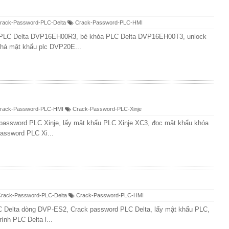
rack-Password-PLC-Delta
Crack-Password-PLC-HMI
d PLC Delta DVP16EH00R3, bẻ khóa PLC Delta DVP16EH00T3, unlock
á mật khẩu plc DVP20E...
rack-Password-PLC-HMI
Crack-Password-PLC-Xinje
assword PLC Xinje, lấy mật khẩu PLC Xinje XC3, đọc mật khẩu khóa
assword PLC Xi...
rack-Password-PLC-Delta
Crack-Password-PLC-HMI
 Delta dòng DVP-ES2, Crack password PLC Delta, lấy mật khẩu PLC,
ình PLC Delta l...