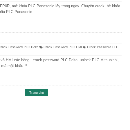
FP0R, mở khóa PLC Panasonic lấy trong ngày. Chuyên crack, bẻ khóa
ẩu PLC Panasonic...
rack-Password-PLC-Delta
Crack-Password-PLC-HMI
Crack-Password-PLC-
 HMI các hãng : crack password PLC Delta, unlock PLC Mitsubishi,
 mã mật khẩu P...
Trang chủ