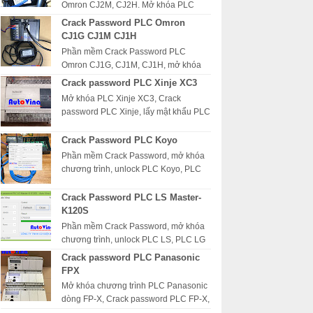
Omron CJ2M, CJ2H. Mở khóa PLC
Omron CJ2M, Software Read
Crack Password PLC Omron
password PLC Omron CJ2H, giải mã
CJ1G CJ1M CJ1H
mật khẩu PLC Omron CJ2 ...
Phần mềm Crack Password PLC
Omron CJ1G, CJ1M, CJ1H, mở khóa
PLC Omron CJ1G-CPU42P, Software
Crack password PLC Xinje XC3
Read password PLC Omron CJ1G-
Mở khóa PLC Xinje XC3, Crack
CPU43P, giải mã mật...
password PLC Xinje, lấy mật khẩu PLC
Xinje XC3, đọc mật khẩu khóa chương
trình PLC Xinje. Crack password PLC
Crack Password PLC Koyo
Xi...
Phần mềm Crack Password, mở khóa
chương trình, unlock PLC Koyo, PLC
Koyo Wuxi, Koyo Direct Logic 05 06,
DL05 DL06, Direct Logic 1 DL130, D...
Crack Password PLC LS Master-
K120S
Phần mềm Crack Password, mở khóa
chương trình, unlock PLC LS, PLC LG
Master-K K120S. Công ty TNHH Cơ
Crack password PLC Panasonic
Điện Auto Vina chuyên cung dịc...
FPX
Mở khóa chương trình PLC Panasonic
dòng FP-X, Crack password PLC FP-X,
lấy mật khẩu PLC, đọc mật khẩu khóa