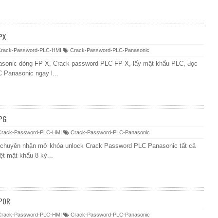
PX
rack-Password-PLC-HMI
Crack-Password-PLC-Panasonic
sonic dòng FP-X, Crack password PLC FP-X, lấy mật khẩu PLC, đọc
 Panasonic ngay l...
FPG
rack-Password-PLC-HMI
Crack-Password-PLC-Panasonic
 chuyên nhận mở khóa unlock Crack Password PLC Panasonic tất cả
t mật khẩu 8 ký...
FP0R
rack-Password-PLC-HMI
Crack-Password-PLC-Panasonic