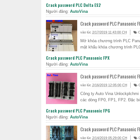
Crack password PLC Delta ES2
Người đăng:
AutoVina
Crack password PLC Panasonic F
vào lúc
2/17/2019 11:43:00 CH
C
Mở khóa chương trình PLC Pana
mật khẩu khóa chương trình PLC
Crack password PLC Panasonic FPX
Người đăng:
AutoVina
Crack password PLC Panasonic 
vào lúc
2/16/2019 12:05:00 CH
C
Công ty Auto Vina Unlockplchmi
các dòng FP0, FP1, FP2. Đặc biệ
Crack password PLC Panasonic FPG
Người đăng:
AutoVina
Crack password PLC Panasonic 
vào lúc
2/14/2019 05:29:00 CH
C